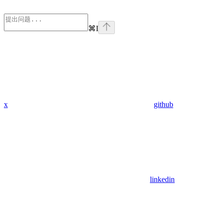
⌘
I
x
github
linkedin