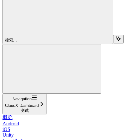
搜索...
Navigation
CloudX Dashboard
测试
概览
Android
iOS
Unity