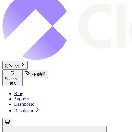
简体中文
询问助手
Search...
⌘
K
Blog
Support
Dashboard
Dashboard