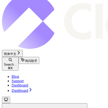
简体中文
询问助手
Search...
⌘
K
Blog
Support
Dashboard
Dashboard