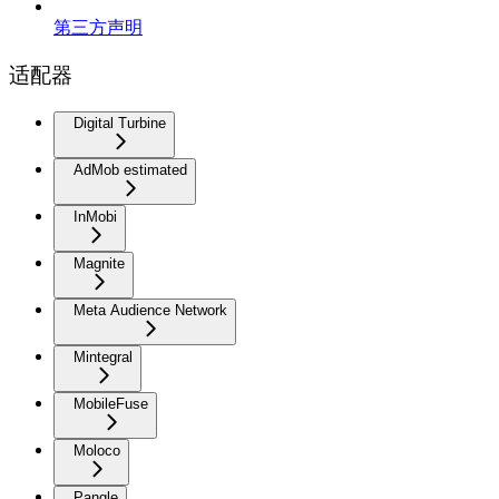
第三方声明
适配器
Digital Turbine
AdMob estimated
InMobi
Magnite
Meta Audience Network
Mintegral
MobileFuse
Moloco
Pangle