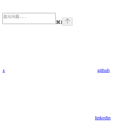
⌘
I
x
github
linkedin