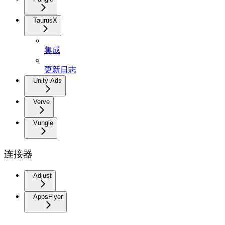
TaurusX
集成
更新日志
Unity Ads
Verve
Vungle
连接器
Adjust
AppsFlyer