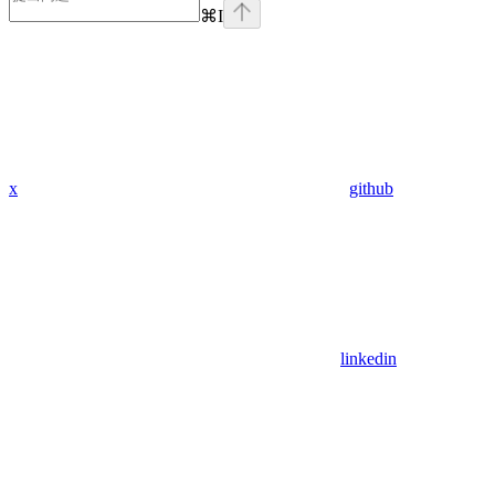
⌘
I
x
github
linkedin