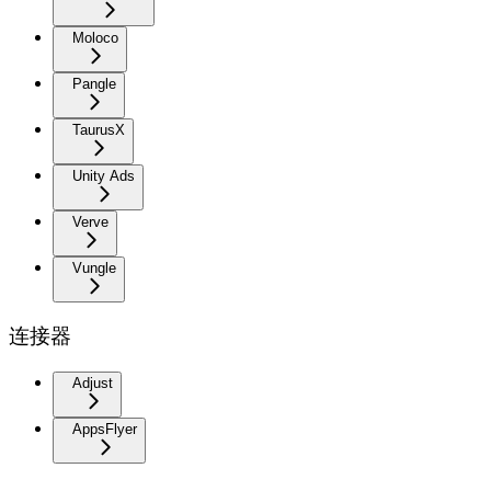
Moloco
Pangle
TaurusX
Unity Ads
Verve
Vungle
连接器
Adjust
AppsFlyer