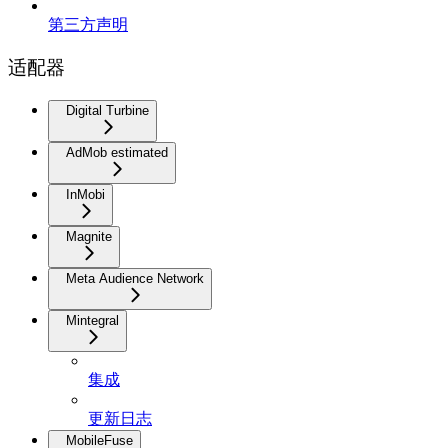
第三方声明
适配器
Digital Turbine
AdMob estimated
InMobi
Magnite
Meta Audience Network
Mintegral
集成
更新日志
MobileFuse