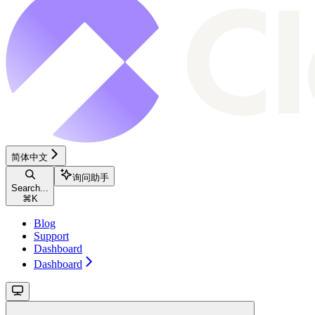
简体中文
询问助手
Search...
⌘
K
Blog
Support
Dashboard
Dashboard