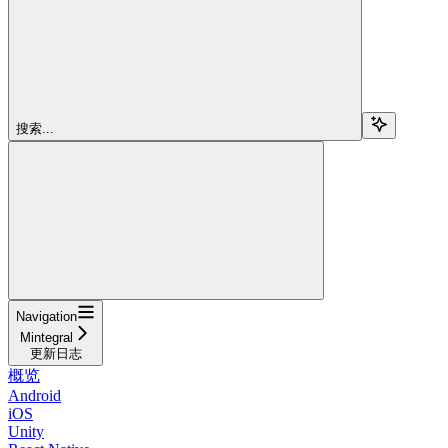
搜索...
Navigation
Mintegral
更新日志
概览
Android
iOS
Unity