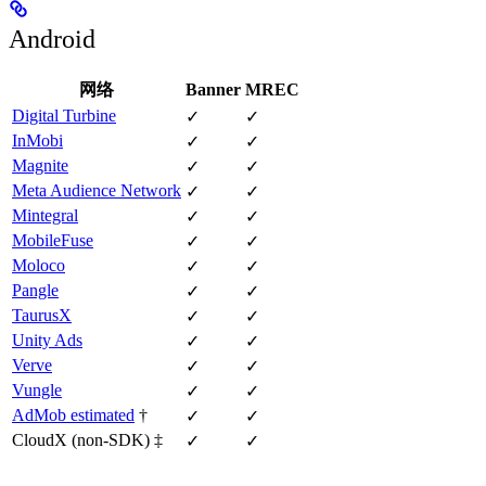
Android
网络
Banner
MREC
Digital Turbine
✓
✓
InMobi
✓
✓
Magnite
✓
✓
Meta Audience Network
✓
✓
Mintegral
✓
✓
MobileFuse
✓
✓
Moloco
✓
✓
Pangle
✓
✓
TaurusX
✓
✓
Unity Ads
✓
✓
Verve
✓
✓
Vungle
✓
✓
AdMob estimated
†
✓
✓
CloudX (non-SDK) ‡
✓
✓