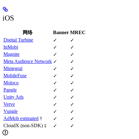
iOS
网络
Banner
MREC
Digital Turbine
✓
✓
InMobi
✓
✓
Magnite
✓
✓
Meta Audience Network
✓
✓
Mintegral
✓
✓
MobileFuse
✓
✓
Moloco
✓
✓
Pangle
✓
✓
Unity Ads
✓
✓
Verve
✓
✓
Vungle
✓
✓
AdMob estimated
†
✓
✓
CloudX (non-SDK) ‡
✓
✓