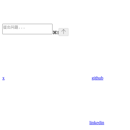
⌘
I
x
github
linkedin