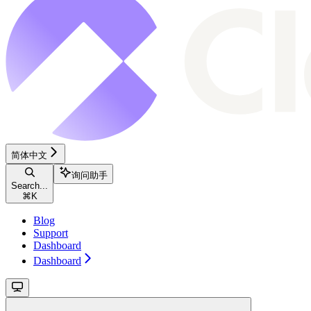
简体中文
询问助手
Search...
⌘
K
Blog
Support
Dashboard
Dashboard