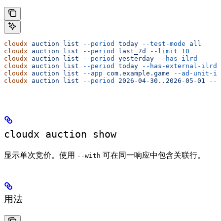
cloudx
 auction
 list
 --period
 today
 --test-mode
 all
cloudx
 auction
 list
 --period
 last_7d
 --limit
 10
cloudx
 auction
 list
 --period
 yesterday
 --has-ilrd
cloudx
 auction
 list
 --period
 today
 --has-external-ilrd
 
cloudx
 auction
 list
 --app
 com.example.game
 --ad-unit-id
cloudx
 auction
 list
 --period
 2026-04-30..2026-05-01
 --j
cloudx auction show
显示单次竞价。使用
可在同一响应中包含关联行。
--with
用法