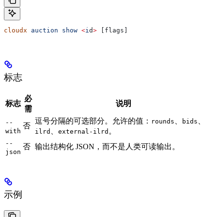
cloudx
 auction
 show
 <
i
d
>
 [flags]
标志
必
标志
说明
需
逗号分隔的可选部分。允许的值：
、
、
rounds
bids
--
否
、
。
with
ilrd
external-ilrd
--
否
输出结构化 JSON，而不是人类可读输出。
json
示例