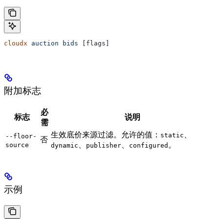
cloudx
 auction
 bids
 [flags]
附加标志
必
标志
说明
需
生效底价来源过滤。允许的值：
、
static
--floor-
否
、
、
。
source
dynamic
publisher
configured
示例