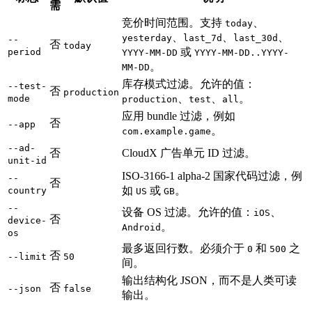
需
竞价时间范围。支持
、
today
、
、
、
yesterday
last_7d
last_30d
--
否
today
或
period
YYYY-MM-DD
YYYY-MM-DD..YYYY-
。
MM-DD
库存模式过滤。允许的值：
--test-
否
production
、
、
。
mode
production
test
all
应用 bundle 过滤，例如
否
--app
。
com.example.game
--ad-
否
CloudX 广告单元 ID 过滤。
unit-id
ISO-3166-1 alpha-2 国家代码过滤，例
--
否
如
或
。
country
US
GB
--
设备 OS 过滤。允许的值：
、
iOS
否
device-
。
Android
os
最多返回行数。必须介于
和
之
0
500
否
--limit
50
间。
输出结构化 JSON，而不是人类可读
否
--json
false
输出。