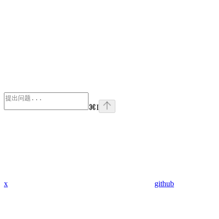
⌘
I
x
github