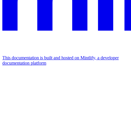
This documentation is built and hosted on Mintlify, a developer
documentation platform
Assistant
Responses
are
generated
using
AI
and
may