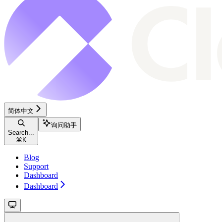
简体中文
询问助手
Search...
⌘
K
Blog
Support
Dashboard
Dashboard