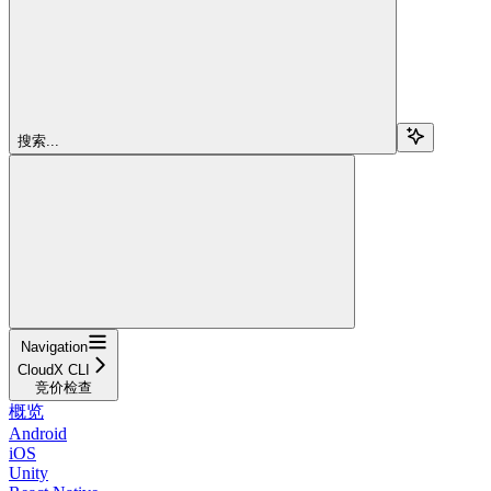
搜索...
Navigation
CloudX CLI
竞价检查
概览
Android
iOS
Unity