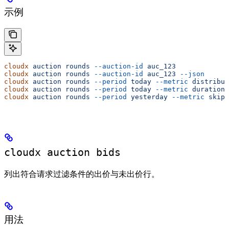
示例
cloudx
 auction
 rounds
 --auction-id
 auc_123
cloudx
 auction
 rounds
 --auction-id
 auc_123
 --json
cloudx
 auction
 rounds
 --period
 today
 --metric
 distribut
cloudx
 auction
 rounds
 --period
 today
 --metric
 duration
 
cloudx
 auction
 rounds
 --period
 yesterday
 --metric
 skip-
cloudx auction bids
列出符合请求过滤条件的出价与未出价行。
用法