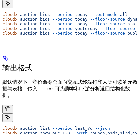
cloudx
 auction
 bids
 --period
 today
 --test-mode
 all
cloudx
 auction
 bids
 --period
 today
 --floor-source
 dynam
cloudx
 auction
 bids
 --period
 today
 --floor-source
 stati
cloudx
 auction
 bids
 --period
 yesterday
 --floor-source
 c
cloudx
 auction
 bids
 --period
 today
 --floor-source
 publi
输出格式
默认情况下，竞价命令会面向交互式终端打印人类可读的元数
据与表格。传入
可为脚本和下游分析返回结构化数
--json
据。
cloudx
 auction
 list
 --period
 last_7d
 --json
cloudx
 auction
 show
 auc_123
 --with
 rounds,bids,ilrd,ext